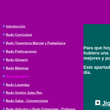
Introducción
Budo
Curriculum
Budo Trayectoria Marcial y Pedagógica
Para que hoy
Budo Publicaciones
hubiera una 
mejores y po
Budo Glosario
Este apartad
Budo Máximas
día.
Budo Maestros
Budo Leyendas
Budo Goshin Jutsu Ryu
Budo Galas - Convenciones
Ji
Budo Artículos y Budo Entrevistas - Prólogos