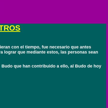
TROS
eran con el tiempo, fue necesario que antes
ara lograr que mediante estos, las personas sean
s Budo que han contribuido a ello, al Budo de hoy