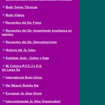
Budo Series Técnicas
Budo Vídeos
Recuerdos del Do: Fotos
Recuerdos del Do: Impartiendo enseñanza en
eventos
Recuerdos del Do: Demostraciones
Historia del Ju Jutsu
Kodokan Judo - Gokyo y Kata
Mi Crónica R.F.E.J.y D.A.
Un Largo Do
International Budo Union
Dai Nippon Butoku Kai
European Ju Jitsu Union
Intercontinental Ju Jitsu Organization