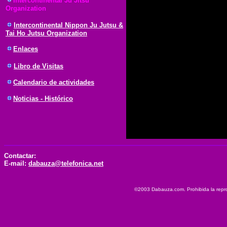
Intercontinental Ju Jitsu
Organization
Intercontinental Nippon Ju Jutsu &
Tai Ho Jutsu Organization
Enlaces
Libro de Visitas
Calendario de actividades
Noticias - Histórico
Contactar:
E-mail:
dabauza@telefonica.net
©2003 Dabauza.com. Prohibida la reprod