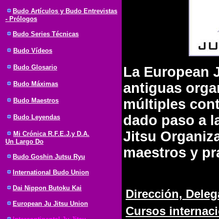
Budo Artículos y Budo Entrevistas
- Prólogos
Budo Series Técnicas
Budo Vídeos
Budo Glosario
La European J
Budo Máximas
antiguas orga
múltiples con
Budo Maestros
dado paso a la
Budo Leyendas
Jitsu Organiza
Mi Crónica R.F.E.J.y D.A.
Un Largo Do
maestros y pr
Budo Goshin Jutsu Ryu
International Budo Union
Dai Nippon Butoku Kai
Dirección, Dele
European Ju Jitsu Union
Cursos internac