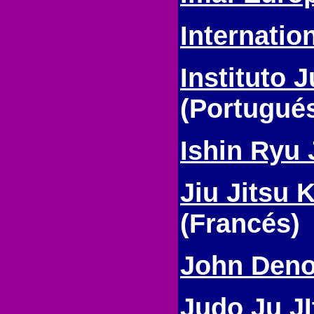
Internatio
Instituto 
(Portugué
Ishin Ryu 
Jiu Jitsu
(Francés)
John Deno
Judo Ju J