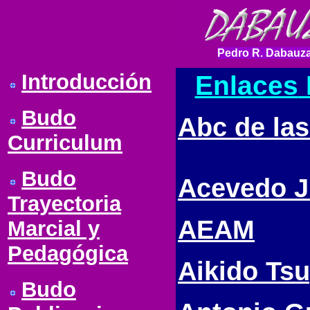
Pedro R. Dabauza
Introducción
Enlaces
Budo
Abc de las
Curriculum
Budo
Acevedo J
Trayectoria
AEAM
Marcial y
Pedagógica
Aikido Ts
Budo