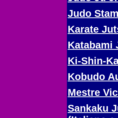
Judo Sta
Karate Juts
Katabami 
Ki-Shin-K
Kobudo Au
Mestre Vic
Sankaku J