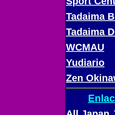
Sport Cent
Tadaima 
Tadaima D
WCMAU
Yudiario
Zen Okin
Enla
All Japan 