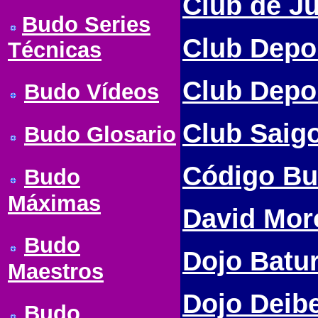
Club de Ju
Budo Series
Club Depor
Técnicas
Club Depo
Budo Vídeos
Club Saig
Budo Glosario
Código Bu
Budo
Máximas
David Moro
Budo
Dojo Batu
Maestros
Dojo Deib
Budo