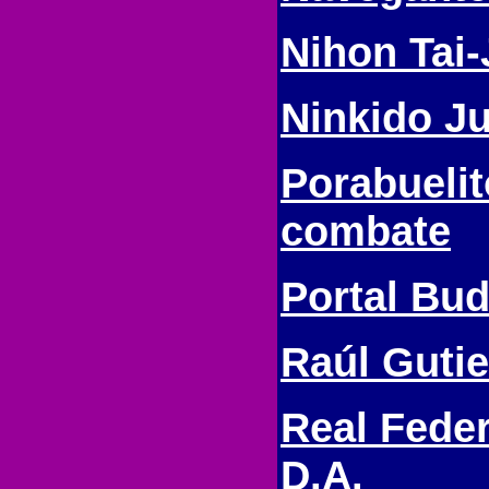
Nihon Tai-
Ninkido J
Porabuelit
combate
Portal Bu
Raúl Gutie
Real Fede
D.A.