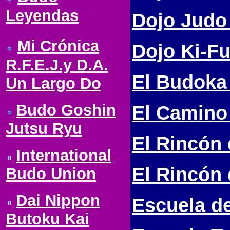
Leyendas
Dojo Judo 
Mi Crónica
Dojo Ki-Fu
R.F.E.J.y D.A.
El Budoka 
Un Largo Do
Budo Goshin
El Camino
Jutsu Ryu
El Rincón 
International
El Rincón 
Budo Union
Dai Nippon
Escuela d
Butoku Kai