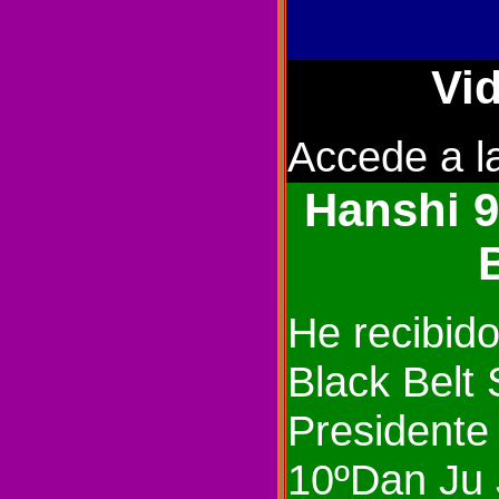
Vi
Accede a l
Hanshi 9
He recibido
Black Belt
Presidente
10ºDan Ju 