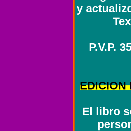
y actualiz
Tex
P.V.P. 
EDICION
El libro 
person