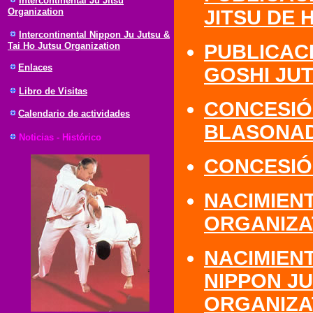
Intercontinental Ju Jitsu
Organization
JITSU DE 
Intercontinental Nippon Ju Jutsu &
Tai Ho Jutsu Organization
PUBLICAC
Enlaces
GOSHI JUT
Libro de Visitas
CONCESIÓ
Calendario de actividades
BLASONAD
Noticias - Histórico
CONCESIÓN
NACIMIENT
ORGANIZA
NACIMIEN
NIPPON JU
ORGANIZA