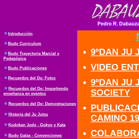
Pedro R. Dabauza
Introducción
Budo Curriculum
9ºDAN JU 
Budo Trayectoria Marcial y
Pedagógica
VIDEO EN
Budo Publicaciones
Recuerdos del Do: Fotos
9ºDAN JU 
Recuerdos del Do: Impartiendo
SOCIETY
enseñanza en eventos
Recuerdos del Do: Demostraciones
PUBLICAC
Historia del Ju Jutsu
CAMINO 196
Kodokan Judo - Gokyo y Kata
COLABORA
Budo Galas - Convenciones