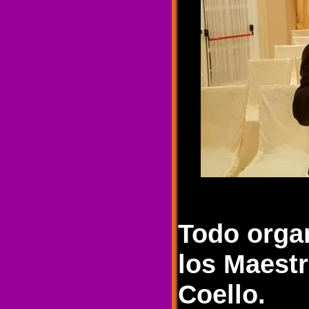
Todo organ
los Maest
Coello.