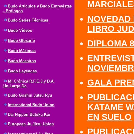
MARCIALES
Budo Artículos y Budo Entrevistas
- Prólogos
NOVEDAD E
Budo Series Técnicas
LIBRO JU
Budo Vídeos
Budo Glosario
DIPLOMA 8
Budo Máximas
ENTREVIS
Budo Maestros
NOVIEMBR
Budo Leyendas
GALA PRE
Mi Crónica R.F.E.J.y D.A.
Un Largo Do
PUBLICAC
Budo Goshin Jutsu Ryu
KATAME W
International Budo Union
Dai Nippon Butoku Kai
EN SUELO
European Ju Jitsu Union
PUBLICAC