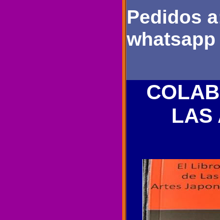
Pedidos a
whatsapp 
COLAB
LAS