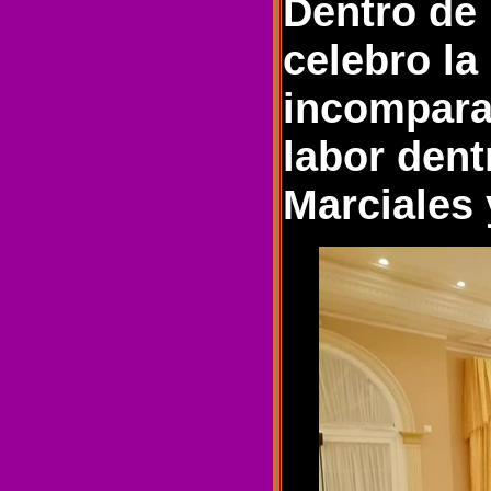
Dentro de
celebro la
incompara
labor dent
Marciales 