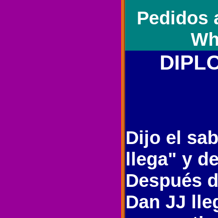
Pedidos 
Wh
DIPLO
Dijo el sa
llega" y d
Después d
Dan JJ ll