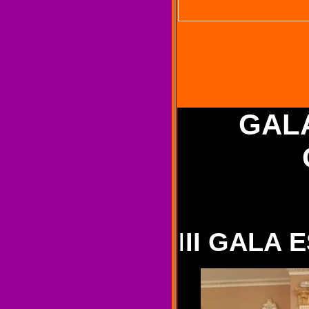
GALA
I
II GALA 