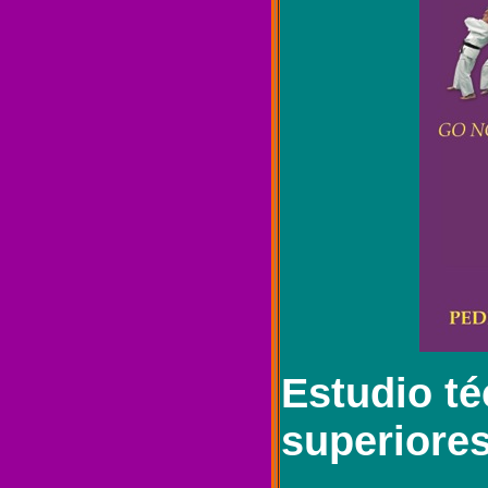
Estudio té
superiore