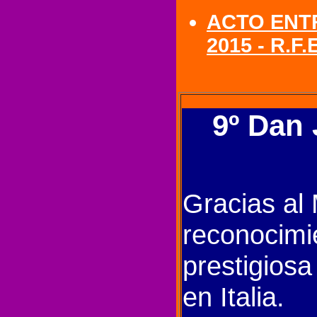
ACTO ENTR
2015 - R.F.
9º Dan
Gracias al 
reconocimi
prestigiosa
en Italia.