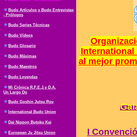
Budo Artículos y Budo Entrevistas
- Prólogos
Budo Series Técnicas
Budo Vídeos
Organizaci
Budo Glosario
International
Budo Máximas
al mejor prom
Budo Maestros
Budo Leyendas
Mi Crónica R.F.E.J.y D.A.
Un Largo Do
Budo Goshin Jutsu Ryu
Gal
International Budo Union
Dai Nippon Butoku Kai
I Convenció
European Ju Jitsu Union