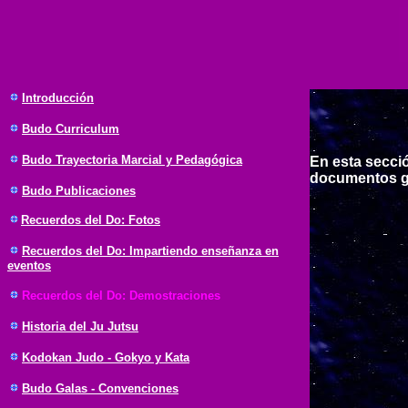
Introducción
Budo
Curriculum
Budo Trayectoria Marcial y Pedagógica
En esta secci
documentos gr
Budo Publicaciones
Recuerdos del Do: Fotos
Recuerdos del Do: Impartiendo enseñanza en
eventos
Recuerdos del Do: Demostraciones
Historia del Ju Jutsu
Kodokan Judo - Gokyo y Kata
Budo Galas - Convenciones