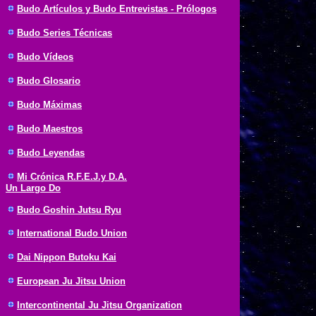
Budo Artículos y Budo Entrevistas - Prólogos
Budo Series Técnicas
Budo Vídeos
Budo Glosario
Budo Máximas
Budo Maestros
Budo Leyendas
Mi Crónica R.F.E.J.y D.A.
Un Largo Do
Budo Goshin Jutsu Ryu
International Budo Union
Dai Nippon Butoku Kai
European Ju Jitsu Union
Intercontinental Ju Jitsu Organization