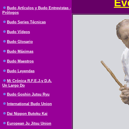
Ev
Budo Artículos y Budo Entrevistas -
Prólogos
Budo Series Técnicas
Budo Vídeos
Budo Glosario
Budo Máximas
Budo Maestros
Budo Leyendas
Mi Crónica R.F.E.J.y D.A.
Un Largo Do
Budo Goshin Jutsu Ryu
International Budo Union
Dai Nippon Butoku Kai
European Ju Jitsu Union